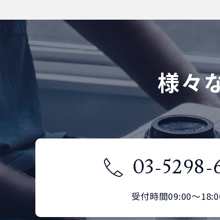
LED照明
1
MPO(MTP)パ
4芯
LC/LC
OM2
グルモ
0
0
0
0
0
ッチコード
ード)
SM(シン
マウントタイプ
1
LC/SC
LC/LC
OM3
グルモ
SM(シン
0
0
0
0
12芯
LC/LC
MM(マ
ード)
グルモ
0
0
0
ルチモ
ード)
様々
0
SC/SC
LC/SC
LC/LC
OM4
0
0
0
0
ード)
OM3
LC/SC
LC/LC
MM(マ
0
0
0
LC/OPEN
ルチモ
OM2
0
0
0
SC/SC
LC/SC
LC/LC
0
0
0
ード)
OM2
0
OM4
SC/SC
LC/SC
0
0
0
SC/OPEN
LC/OPEN
OM3
0
0
0
SC/SC
LC/SC
0
0
LC/LC
OM2
0
0
SM(シングル
SC/SC
0
03-5298-
0
モード)
SC/OPEN
LC/OPEN
OM4
0
0
0
SC/SC
0
LC/SC
LC/LC
OM3
0
0
0
受付時間09:00～18:0
SC/OPEN
LC/OPEN
MM(マ
0
0
ルチモ
SC/SC
LC/SC
LC/LC
OM4
0
0
0
0
0