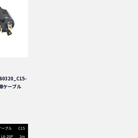
0320_C15-
P電源ケーブル
ケーブル
C15
L6-20P
2m