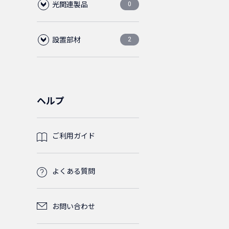
光関連製品
ブランクパネル
3.5m
2.5m
L6-30P
2
4
2
4
0
ライトグ
0
レー
設置部材
ケーブルマネージ
光ファイバーケー
ツールレス
5m
3.6m
2
2
4
2
2
0
ャー
ブル
フロアコンビネーショ
ABS樹脂
4.5m
2
3
1
ン(レベル調整脚)
ABS樹脂
パネルビス
コード集合型
2
6
0
ヘルプ
ケーブル
鉄製
1
ライナー
M5
ケージナット
5
2
1
ご利用ガイド
光パッチコー
2芯
0
0
ド
ケーブルタイ
M6
M5
1
1
2
よくある質問
SM(シン
光FO(FanOut)
単芯
グルモ
0
0
ケーブルタイベース
M6
1
1
0
コード
ード)
お問い合わせ
2芯
SM(シン
0