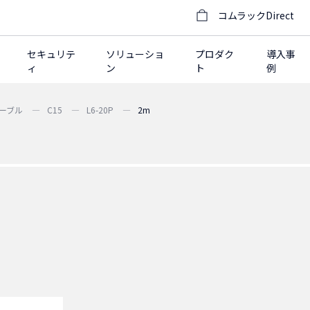
コムラックDirect
セキュリテ
ソリューショ
プロダク
導入事
ィ
ン
ト
例
ーブル
C15
L6-20P
2m