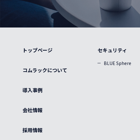
ード)
SC/OPEN
0
SC/SC
LC/SC
LC/LC
0
0
0
OM3
0
SC/SC
LC/SC
0
0
トップページ
セキュリティ
OM4
0
BLUE Sphere
SC/SC
0
コムラックについて
導入事例
会社情報
採用情報