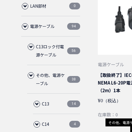
LAN部材
0
電源ケーブル
LANケーブル
94
0
CAT6A
RJ45
C13ロック付電
0
0
56
源ケーブル
電源ケーブル
CAT6
LAN用ローゼット
プラグ
0
0
0
【取扱終了】IEC6
その他、電源ケ
C14
28
38
NEMA L6-20
ーブル
CAT6クロス
1ポート
中継アダプタ
CAT6
0
0
0
0
（2m）1本
50cm
5-15P
28
4
¥0（税込）
C13
14
CAT6スリム
2ポート
CAT6
ブーツ
1ピース
CAT5E
0
0
0
0
0
0
在庫数：0
75cm
50cm
4
4
その他、電源
C14
C14
2
4
CAT6フラット
CAT5E
保護カバー
2ピース
通常品
ノーマルタ
0
0
0
0
0
0