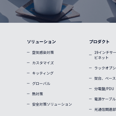
ソリューション
プロダクト
空気感染対策
19インチサ
ビネット
カスタマイズ
ラックオプシ
キッティング
架台、ベース
グローバル
分電盤/PDU
熱対策
電源ケーブル
安全対策ソリューション
光通信関連部