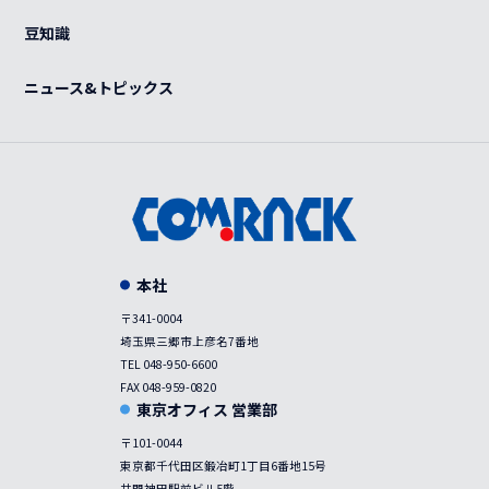
紫外線滅菌装置
感染症対策
豆知識
事例
ニュース&トピックス
本社
〒341-0004
埼玉県三郷市上彦名7番地
TEL 048-950-6600
FAX 048-959-0820
東京オフィス 営業部
〒101-0044
東京都千代田区鍛冶町1丁目6番地15号
井門神田駅前ビル5階