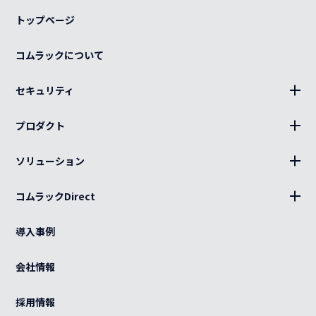
トップページ
コムラックについて
セキュリティ
BLUE Sphere
プロダクト
19インチラック、部材
ソリューション
キャビネット、部材
設置
分電盤
コムラックDirect
キッティング
ログイン
光部材
熱対策
導入事例
カート
ケーブル（電源・光・LAN）
BCP
ご利用ガイド
会社情報
特注品
グローバル
よくある質問
OEM
採用情報
カスタマイズ