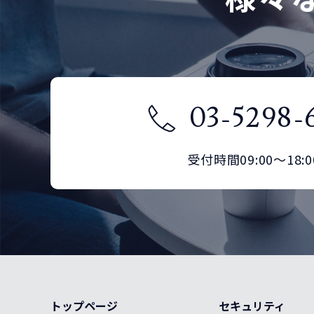
OM3
LC/SC
LC/LC
MM(マ
0
0
0
LC/OPEN
ルチモ
OM2
0
0
0
SC/SC
LC/SC
LC/LC
0
0
0
ード)
OM2
0
OM4
SC/SC
LC/SC
0
0
0
SC/OPEN
LC/OPEN
OM3
0
0
0
SC/SC
LC/SC
0
0
LC/LC
OM2
0
0
SM(シングル
SC/SC
0
03-5298-
0
モード)
SC/OPEN
LC/OPEN
OM4
0
0
0
SC/SC
0
LC/SC
LC/LC
OM3
0
0
0
受付時間09:00～18:0
SC/OPEN
LC/OPEN
MM(マ
0
0
ルチモ
SC/SC
LC/SC
LC/LC
OM4
0
0
0
0
0
ード)
SC/OPEN
0
SC/SC
LC/SC
LC/LC
0
0
0
OM3
0
SC/SC
LC/SC
0
0
トップページ
セキュリティ
OM4
0