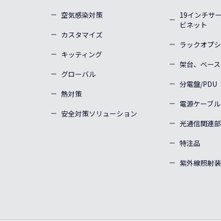
空気感染対策
19インチサ
ビネット
カスタマイズ
ラックオプシ
キッティング
架台、ベース
グローバル
分電盤/PDU
熱対策
電源ケーブル
安全対策ソリューション
光通信関連部
特注品
紫外線照射装