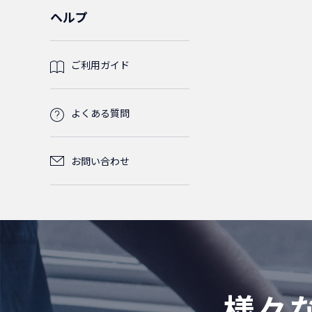
ン(レベル調整脚)
ABS樹脂
パネルビス
コード集合型
2
6
0
ヘルプ
ケーブル
鉄製
1
ライナー
M5
ケージナット
5
2
1
ご利用ガイド
光パッチコー
2芯
0
0
ド
ケーブルタイ
M6
M5
1
1
2
よくある質問
SM(シン
光FO(FanOut)
単芯
グルモ
0
0
ケーブルタイベース
M6
1
1
0
コード
ード)
お問い合わせ
2芯
SM(シン
0
LED照明
1
MPO(MTP)パ
4芯
LC/LC
OM2
グルモ
0
0
0
0
0
ッチコード
ード)
SM(シン
マウントタイプ
1
LC/SC
LC/LC
OM3
グルモ
SM(シン
0
0
0
0
12芯
LC/LC
MM(マ
ード)
グルモ
0
0
0
ルチモ
ード)
様々
0
SC/SC
LC/SC
LC/LC
OM4
0
0
0
0
ード)