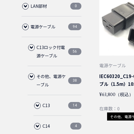
LAN部材
0
電源ケーブル
LANケーブル
94
0
CAT6A
RJ45
C13ロック付電
0
0
56
源ケーブル
電源ケーブル
CAT6
LAN用ローゼット
プラグ
0
0
0
IEC60320_C1
その他、電源ケ
C14
28
38
ブル（1.5m）1
ーブル
CAT6クロス
1ポート
中継アダプタ
CAT6
0
0
0
0
¥63,800（税込）
50cm
5-15P
28
4
C13
14
在庫数：0
CAT6スリム
2ポート
CAT6
ブーツ
1ピース
CAT5E
0
0
0
0
0
0
その他、電源
75cm
50cm
4
4
C14
C14
2
4
CAT6フラット
CAT5E
保護カバー
2ピース
通常品
ノーマルタ
0
0
0
0
0
0