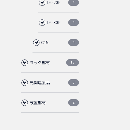
3.5m
2.5m
L6-20P
2
2
4
ライトグ
0
レー
5m
2.4m
L6-30P
2
2
4
C15
4.5m
3.6m
2
2
4
ラック部材
4.5m
L6-20P
18
2
1
光関連製品
ブランクパネル
2m
5-15P
1
3
4
0
設置部材
ケーブルマネージ
光ファイバーケー
ツールレス
2m
1
4
2
2
0
ャー
ブル
フロアコンビネーショ
ABS樹脂
2.5m
2
3
1