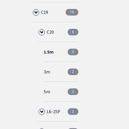
1m
75cm
イプ
4
4
C19
2m
C20
C19
16
2
2
2
ホワイト
CAT5E
ダストカバー
3ピース
金メッキ
0
0
0
0
0
1.5m
1m
スリムタイ
直径
4
4
0
0
1.5m
1.5m
プ
C15
C20
5.5mm
2
2
2
6
CAT5Eクロス
ライトブルー
ブラック
アーチラッチ
0
0
0
0
2m
1.5m
4
4
2m
1.5m
L6-20P
ライトグ
直径
直径
2
1
2
CAT5E(STP)
ライトグレー
0
0
0
0
0
ブルー
6.0mm
5.5mm
3m
2m
4
4
2.5m
3m
3m
5-15P
2
8
1
2
ライトグ
ライトブ
ライトブ
直径
5m
3m
4
4
0
0
0
0
レー
ルー
ルー
6.0mm
2m
5m
2
2
5m
4
ライトグ
ライトグ
ライトブ
2.5m
L6-15P
2
2
0
0
0
レー
レー
ルー