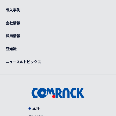
ログイン
光部材
熱対策
導入事例
カート
ケーブル（電源・光・LAN）
BCP
ご利用ガイド
会社情報
特注品
グローバル
よくある質問
OEM
採用情報
カスタマイズ
紫外線滅菌装置
感染症対策
豆知識
事例
ニュース&トピックス
本社