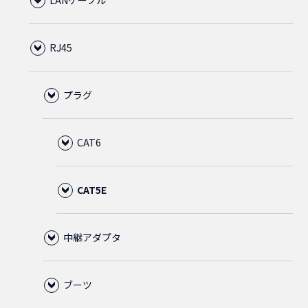
LANケーブル
CAT6A
RJ45
CAT6
プラグ
CAT6クロス
CAT6
CAT6スリム
1ピース
CAT5E
CAT6フラット
中継アダプタ
2ピース
通常品
CAT6
CAT5E
ブーツ
3ピース
金メッキ