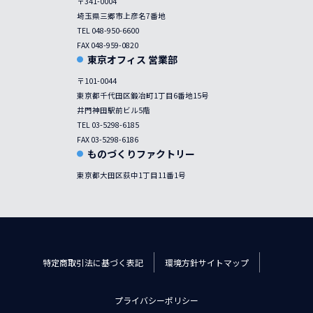
〒341-0004
埼玉県三郷市上彦名7番地
TEL 048-950-6600
FAX 048-959-0820
東京オフィス 営業部
〒101-0044
東京都千代田区鍛冶町1丁目6番地15号
井門神田駅前ビル5階
TEL 03-5298-6185
FAX 03-5298-6186
ものづくりファクトリー
東京都大田区荻中1丁目11番1号
特定商取引法に基づく表記
環境方針
サイトマップ
プライバシーポリシー