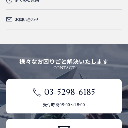
5m
3.5m
4.5m
3.6m
2.5m
OM4
SC/SC
LC/SC
LC/LC
SC/SC
LC/SC
SC/OPEN
LC/OPEN
OM3
LC/LC
OM2
お問い合わせ
5m
4.5m
SM(シングルモード)
SC/SC
LC/SC
SC/SC
SC/OPEN
LC/OPEN
OM4
LC/SC
LC/LC
OM3
SC/SC
SC/OPEN
LC/OPEN
MM(マルチモード)
SC/SC
LC/SC
LC/LC
OM4
様々なお困りごと解決いたします
CONTACT
SC/OPEN
OM3
SC/SC
LC/SC
LC/LC
OM4
SC/SC
LC/SC
03-5298-6185
受付時間09:00～18:00
SC/SC