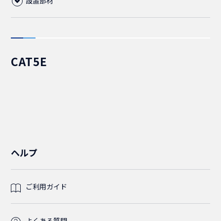
設置部材
ケーブルマネージャー
光ファイバーケーブル
50cm
5-15P
C13
ツールレス
フロアコンビネーション(レベル調整脚)
ABS樹脂
パネルビス
75cm
50cm
ABS樹脂
C14
コード集合型ケーブル
C14
CAT5E
ライナー
M5
ケージナット
1m
75cm
鉄製
C19
光パッチコード
2m
C20
C19
2芯
ケーブルタイ
M6
M5
1.5m
1m
C15
光FO(FanOut)コード
1.5m
1.5m
L6-20P
C15
C20
単芯
SM(シングルモード)
ケーブルタイベース
M6
2m
1.5m
MPO(MTP)パッチコード
2.5m
2m
1.5m
5-15P
L6-15P
L6-20P
2芯
4芯
LC/LC
OM2
SM(シングルモード)
ヘルプ
LED照明
3m
2m
2m
3m
3m
2.5m
2m
L6-20P
5-15P
12芯
LC/SC
LC/LC
LC/LC
OM3
MM(マルチモード)
SM(シングルモード)
SM(シングルモード)
ご利用ガイド
マウントタイプ
5m
3m
2.5m
5m
2.4m
2m
OM3
L6-30P
SC/SC
LC/SC
LC/LC
LC/SC
LC/LC
LC/OPEN
OM4
MM(マルチモード)
OM2
OM2
よくある質問