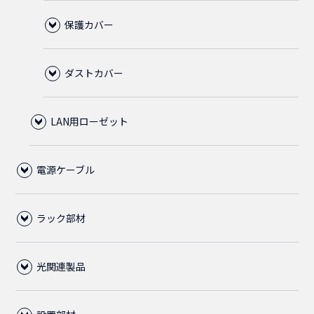
CAT5Eクロス
ライトブルー
CAT5E
保護カバー
アーチラッチ
ノーマルタイプ
CAT5E(STP)
ライトグレー
ホワイト
ダストカバー
スリムタイプ
直径5.5mm
LAN用ローゼット
ブラック
ライトグブルー
直径6.0mm
直径5.5mm
電源ケーブル
1ポート
ライトグレー
ライトブルー
ライトブルー
直径6.0mm
ラック部材
2ポート
C13ロック付電源ケーブル
ライトグレー
ライトグレー
ライトブルー
光関連製品
その他、電源ケーブル
ブランクパネル
C14
ライトグレー