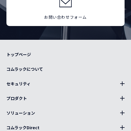
お問い合わせフォーム
トップページ
コムラックについて
セキュリティ
BLUE Sphere
プロダクト
19インチラック、部材
ソリューション
キャビネット、部材
設置
分電盤
コムラックDirect
キッティング