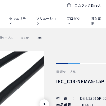
コムラックDirect
セキュリテ
ソリューショ
プロダク
導入事
ィ
ン
ト
例
電源ケーブル
5-15P
2m
電源ケーブル
IEC_C13-NEMA5
型番：
DE-L13515P-2
商品番号：
101400