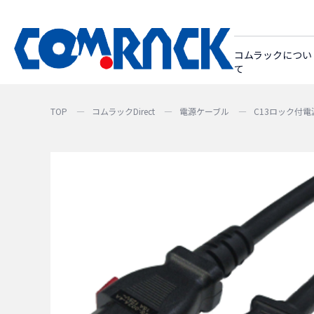
コムラックについ
て
TOP
コムラックDirect
電源ケーブル
C13ロック付