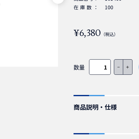
在庫数：
100
¥6,380
（税込）
数量
－
＋
商品説明・仕様
IEC60320_C13-NEMA5
累計販売数15万本突破。