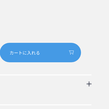
-15P 抜け止めロック付き電源ケーブル。