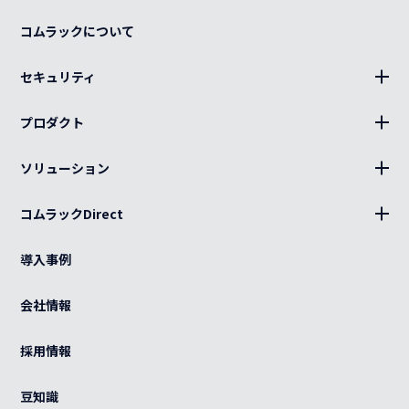
コムラックについて
セキュリティ
BLUE Sphere
プロダクト
19インチラック、部材
ソリューション
キャビネット、部材
設置
分電盤
コムラックDirect
キッティング
ログイン
光部材
熱対策
導入事例
カート
ケーブル（電源・光・LAN）
BCP
ご利用ガイド
会社情報
特注品
グローバル
よくある質問
OEM
採用情報
カスタマイズ
紫外線滅菌装置
感染症対策
豆知識