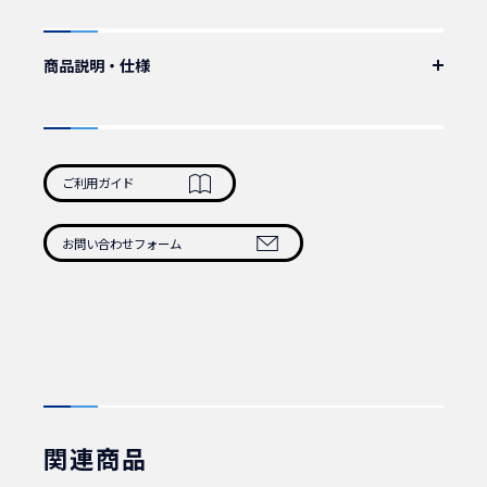
商品説明・仕様
IEC60320_C13-NEMA5-15P 抜け止めロック付き電源ケーブル。
累計販売数15万本突破。
サーバ、ネットワーク機器など重要機器の抜け止め防止に最適です。
ケーブル：VCTF 3C×2.00mmSQ 5m
ご利用ガイド
カラー：黒
認証：PSE
定格：125V15A
お問い合わせフォーム
重量：673g/本
1本 商品番号：101600
10本 商品番号：101610
50本 商品番号：101620
100本 商品番号：101630
関連商品