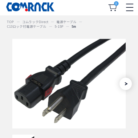
0
TOP
コムラックDirect
電源ケーブル
C13ロック付電源ケーブル
5-15P
5m