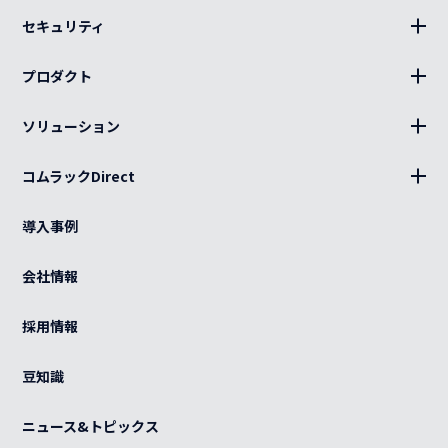
セキュリティ
BLUE Sphere
プロダクト
19インチラック、部材
ソリューション
キャビネット、部材
設置
分電盤
コムラックDirect
キッティング
ログイン
光部材
熱対策
導入事例
カート
ケーブル（電源・光・LAN）
BCP
ご利用ガイド
会社情報
特注品
グローバル
よくある質問
OEM
採用情報
カスタマイズ
紫外線滅菌装置
感染症対策
豆知識
事例
ニュース&トピックス