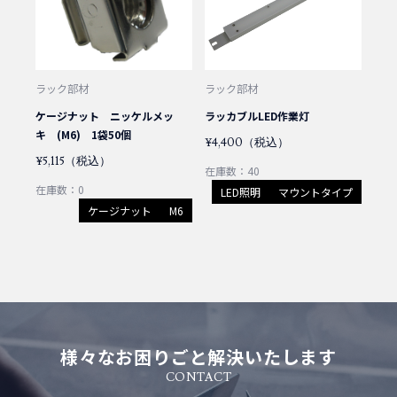
ラック部材
ラック部材
ケージナット ニッケルメッ
ラッカブルLED作業灯
キ (M6) 1袋50個
¥4,400（税込）
¥5,115（税込）
在庫数：40
在庫数：0
LED照明
マウントタイプ
ケージナット
M6
様々なお困りごと解決いたします
CONTACT