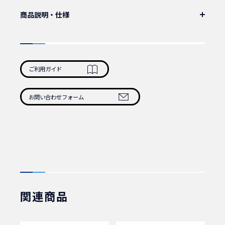
商品説明・仕様
ラックマウント用の化粧ビスです。
機器の固定などにお使いください。
ナイロンワッシャー付きですので座金が取れません。
また締付しても機器に傷がつきません。
ご利用ガイド
M5x12、黒メッキ、1袋50本
ウイスカ対策品
重量：195g/袋
お問い合わせフォーム
関連商品