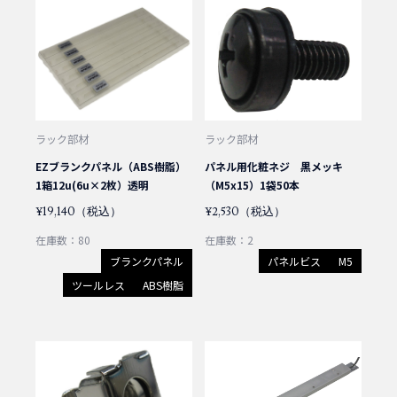
ラック部材
ラック部材
EZブランクパネル（ABS樹脂）
パネル用化粧ネジ 黒メッキ
1箱12u(6u×2枚）透明
（M5x15）1袋50本
¥19,140（税込）
¥2,530（税込）
在庫数：80
在庫数：2
ブランクパネル
パネルビス
M5
ツールレス
ABS樹脂