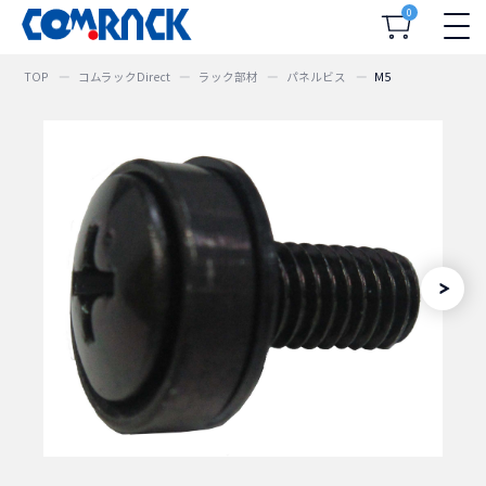
0
TOP
コムラックDirect
ラック部材
パネルビス
M5