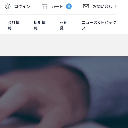
ログイン
カート
お問い合わせ
0
会社情
採用情
豆知
ニュース&トピック
報
報
識
ス