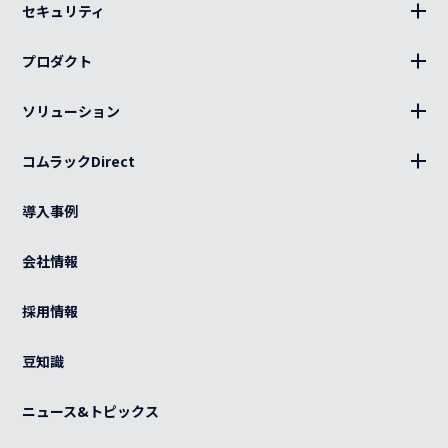
セキュリティ
BLUE Sphere
プロダクト
19インチラック、部材
ソリューション
キャビネット、部材
設置
分電盤
コムラックDirect
キッティング
ログイン
光部材
熱対策
導入事例
カート
ケーブル（電源・光・LAN）
BCP
ご利用ガイド
会社情報
特注品
グローバル
よくある質問
OEM
採用情報
カスタマイズ
紫外線滅菌装置
感染症対策
豆知識
事例
ニュース&トピックス