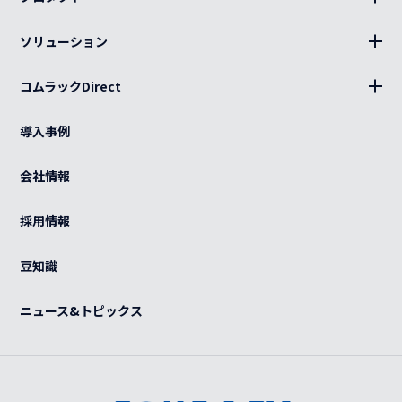
19インチラック、部材
ソリューション
キャビネット、部材
設置
分電盤
コムラックDirect
キッティング
ログイン
光部材
熱対策
導入事例
カート
ケーブル（電源・光・LAN）
BCP
ご利用ガイド
会社情報
特注品
グローバル
よくある質問
OEM
採用情報
カスタマイズ
紫外線滅菌装置
感染症対策
豆知識
事例
ニュース&トピックス