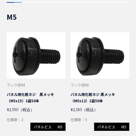
フロアコンビネーション(レベル調整脚)
コード集合型ケーブル
M5
ライナー
光パッチコード
2芯
光FO(FanOut)コード
単芯
SM(シングルモード)
MPO(MTP)パッチコード
2芯
4芯
LC/LC
OM2
SM(シングルモード)
12芯
LC/SC
LC/LC
LC/LC
OM3
MM(マルチモード)
SM(シングルモード)
SM(シングルモード)
ラック部材
ラック部材
パネル用化粧ネジ 黒メッキ
パネル用化粧ネジ 黒メッキ
（M5x15）1袋50本
（M5x12）1袋50本
OM3
SC/SC
LC/SC
LC/LC
LC/SC
LC/LC
LC/OPEN
OM4
MM(マルチモード)
OM2
OM2
¥2,530（税込）
¥2,310（税込）
在庫数：2
在庫数：5
OM4
SC/SC
LC/SC
LC/LC
SC/SC
LC/SC
SC/OPEN
LC/OPEN
OM3
LC/LC
OM2
パネルビス
M5
パネルビス
M5