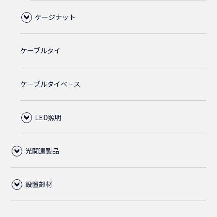
CAT5Eクロス
ケージナット
ライトブルー
ブラック
2m
1.5m
アーチラッチ
2.5m
2m
1.5m
5-15P
L6-15P
L6-20P
ライトグブルー
直径6.0mm
直径5.5mm
ケーブルタイ
CAT5E(STP)
M5
ライトグレー
3m
2m
2m
3m
3m
2.5m
2m
L6-20P
5-15P
ライトグレー
ライトブルー
ライトブルー
直径6.0mm
ケーブルタイベース
M6
5m
3m
2.5m
5m
2.4m
2m
L6-30P
ライトグレー
ライトグレー
ライトブルー
LED照明
5m
3.5m
4.5m
3.6m
2.5m
ライトグレー
光関連製品
マウントタイプ
5m
4.5m
設置部材
光ファイバーケーブル