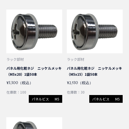
SM(シングルモード)
SC/SC
LC/SC
SC/SC
SC/OPEN
LC/OPEN
OM4
LC/SC
LC/LC
OM3
SC/SC
SC/OPEN
LC/OPEN
MM(マルチモード)
SC/SC
LC/SC
LC/LC
OM4
SC/OPEN
OM3
SC/SC
LC/SC
LC/LC
ラック部材
ラック部材
パネル用化粧ネジ ニッケルメッキ
パネル用化粧ネジ ニッケルメッキ
OM4
SC/SC
LC/SC
（M5x20）1袋50本
（M5x15）1袋50本
¥3,300（税込）
¥2,530（税込）
SC/SC
在庫数：100
在庫数：30
パネルビス
M5
パネルビス
M5