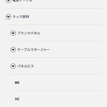
電源ケーブル
LANケーブル
ラック部材
CAT6A
RJ45
C13ロック付電源ケーブル
CAT6
LAN用ローゼット
その他、電源ケーブル
ブランクパネル
プラグ
C14
CAT6クロス
1ポート
ケーブルマネージャー
50cm
中継アダプタ
5-15P
C13
ツールレス
CAT6
CAT6スリム
2ポート
ABS樹脂
パネルビス
CAT6
75cm
50cm
ABS樹脂
ブーツ
C14
1ピース
CAT5E
C14
CAT6フラット
M5
CAT5E
1m
75cm
鉄製
保護カバー
C19
2ピース
通常品
2m
ノーマルタイプ
C20
C19
M6
ホワイト
1.5m
1m
CAT5E
ダストカバー
C15
3ピース
金メッキ
1.5m
1.5m
スリムタイプ
L6-20P
C15
C20
直径5.5mm