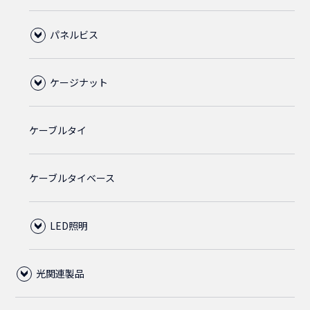
CAT5Eクロス
ABS樹脂
パネルビス
ライトブルー
ブラック
2m
1.5m
アーチラッチ
2.5m
2m
1.5m
5-15P
L6-15P
L6-20P
ライトグブルー
直径6.0mm
直径5.5mm
CAT5E(STP)
M5
ケージナット
ライトグレー
3m
2m
2m
3m
3m
2.5m
2m
L6-20P
5-15P
ライトグレー
ライトブルー
ライトブルー
直径6.0mm
ケーブルタイ
M6
M5
5m
3m
2.5m
5m
2.4m
2m
L6-30P
ライトグレー
ライトグレー
ライトブルー
ケーブルタイベース
M6
5m
3.5m
4.5m
3.6m
2.5m
ライトグレー
LED照明
5m
4.5m
光関連製品
マウントタイプ