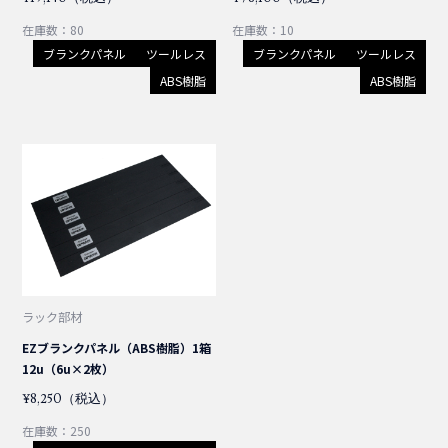
在庫数：80
在庫数：10
OM4
SC/SC
LC/SC
LC/LC
SC/SC
LC/SC
SC/OPEN
LC/OPEN
OM3
LC/LC
OM2
ブランクパネル
ツールレス
ブランクパネル
ツールレス
ABS樹脂
ABS樹脂
SM(シングルモード)
SC/SC
LC/SC
SC/SC
SC/OPEN
LC/OPEN
OM4
LC/SC
LC/LC
OM3
SC/SC
SC/OPEN
LC/OPEN
MM(マルチモード)
SC/SC
LC/SC
LC/LC
OM4
SC/OPEN
OM3
SC/SC
LC/SC
LC/LC
ラック部材
OM4
SC/SC
LC/SC
EZブランクパネル（ABS樹脂）1箱
12u（6u×2枚）
SC/SC
¥8,250（税込）
在庫数：250