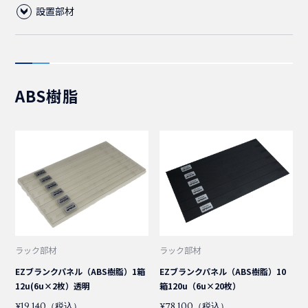
設置部材
光ファイバーケーブル
フロアコンビネーション(レベル調整脚)
コード集合型ケーブル
ABS樹脂
ライナー
光パッチコード
2芯
光FO(FanOut)コード
単芯
SM(シングルモード)
MPO(MTP)パッチコード
2芯
4芯
LC/LC
OM2
SM(シングルモード)
12芯
LC/SC
LC/LC
LC/LC
OM3
MM(マルチモード)
SM(シングルモード)
SM(シングルモード)
ラック部材
ラック部材
EZブランクパネル（ABS樹脂）1箱
EZブランクパネル（ABS樹脂）10
12u(6u×2枚）透明
箱120u（6u×20枚）
OM3
SC/SC
LC/SC
LC/LC
LC/SC
LC/LC
LC/OPEN
OM4
MM(マルチモード)
OM2
OM2
¥19,140（税込）
¥78,100（税込）