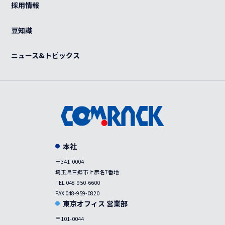
OEM
採用情報
カスタマイズ
紫外線滅菌装置
感染症対策
豆知識
事例
ニュース&トピックス
本社
〒341-0004
埼玉県三郷市上彦名7番地
TEL 048-950-6600
FAX 048-959-0820
東京オフィス 営業部
〒101-0044