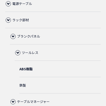
電源ケーブル
LANケーブル
ラック部材
CAT6A
RJ45
C13ロック付電源ケーブル
CAT6
LAN用ローゼット
その他、電源ケーブル
ブランクパネル
プラグ
C14
CAT6クロス
1ポート
50cm
中継アダプタ
5-15P
C13
ツールレス
CAT6
CAT6スリム
2ポート
CAT6
75cm
50cm
ABS樹脂
ブーツ
C14
1ピース
CAT5E
C14
CAT6フラット
CAT5E
1m
75cm
鉄製
保護カバー
C19
2ピース
通常品
2m
ノーマルタイプ
C20
C19
ケーブルマネージャー
ホワイト
1.5m
1m
CAT5E
ダストカバー
C15
3ピース
金メッキ
1.5m
1.5m
スリムタイプ
L6-20P
C15
C20
直径5.5mm