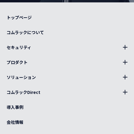
トップページ
コムラックについて
セキュリティ
BLUE Sphere
プロダクト
19インチラック、部材
ソリューション
キャビネット、部材
設置
分電盤
コムラックDirect
キッティング
ログイン
光部材
熱対策
導入事例
カート
ケーブル（電源・光・LAN）
BCP
ご利用ガイド
会社情報
特注品
グローバル
よくある質問