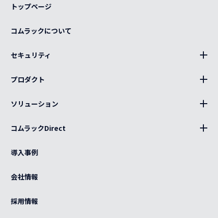
トップページ
コムラックについて
セキュリティ
BLUE Sphere
プロダクト
19インチラック、部材
ソリューション
キャビネット、部材
設置
分電盤
コムラックDirect
キッティング
ログイン
光部材
熱対策
導入事例
カート
ケーブル（電源・光・LAN）
BCP
ご利用ガイド
会社情報
特注品
グローバル
よくある質問
OEM
採用情報
カスタマイズ