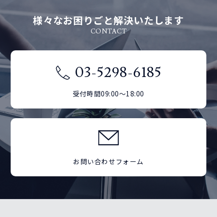
SC/OPEN
OM3
SC/SC
LC/SC
LC/LC
様々なお困りごと解決いたします
CONTACT
OM4
SC/SC
LC/SC
SC/SC
03-5298-6185
受付時間09:00～18:00
お問い合わせフォーム