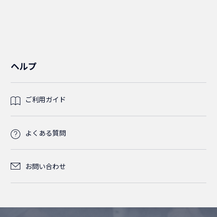
ケーブルタイベース
CAT5Eクロス
M6
ライトブルー
ブラック
2m
1.5m
MPO(MTP)パッチコード
アーチラッチ
2.5m
2m
1.5m
5-15P
L6-15P
L6-20P
2芯
4芯
ライトグブルー
LC/LC
直径6.0mm
直径5.5mm
OM2
SM(シングルモード)
CAT5E(STP)
LED照明
ライトグレー
3m
2m
2m
3m
3m
2.5m
2m
L6-20P
5-15P
12芯
ライトグレー
ライトブルー
ライトブルー
LC/SC
LC/LC
LC/LC
直径6.0mm
OM3
MM(マルチモード)
SM(シングルモード)
SM(シングルモード)
ヘルプ
マウントタイプ
5m
3m
2.5m
5m
2.4m
2m
OM3
L6-30P
ライトグレー
ライトグレー
ライトブルー
SC/SC
LC/SC
LC/LC
LC/SC
LC/LC
LC/OPEN
OM4
MM(マルチモード)
OM2
OM2
ご利用ガイド
5m
3.5m
4.5m
3.6m
2.5m
OM4
ライトグレー
SC/SC
LC/SC
LC/LC
SC/SC
LC/SC
SC/OPEN
LC/OPEN
OM3
LC/LC
OM2
よくある質問
5m
4.5m
SM(シングルモード)
SC/SC
LC/SC
SC/SC
SC/OPEN
LC/OPEN
OM4
LC/SC
LC/LC
OM3
お問い合わせ
SC/SC
SC/OPEN
LC/OPEN
MM(マルチモード)
SC/SC
LC/SC
LC/LC
OM4