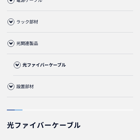
電源ケーブル
LANケーブル
ラック部材
CAT6A
RJ45
C13ロック付電源ケーブル
光関連製品
CAT6
LAN用ローゼット
その他、電源ケーブル
ブランクパネル
プラグ
C14
CAT6クロス
1ポート
ケーブルマネージャー
光ファイバーケーブル
50cm
中継アダプタ
5-15P
C13
ツールレス
CAT6
設置部材
CAT6スリム
2ポート
ABS樹脂
パネルビス
CAT6
75cm
50cm
ABS樹脂
ブーツ
C14
コード集合型ケーブル
1ピース
CAT5E
C14
フロアコンビネーション(レベル調整脚)
CAT6フラット
M5
ケージナット
CAT5E
1m
75cm
鉄製
保護カバー
C19
光パッチコード
2ピース
通常品
2m
ノーマルタイプ
C20
C19
2芯
光ファイバーケーブル
ケーブルタイ
ライナー
M6
M5
ホワイト
1.5m
1m
CAT5E
ダストカバー
C15
光FO(FanOut)コード
3ピース
金メッキ
1.5m
1.5m
スリムタイプ
L6-20P
C15
C20
単芯
直径5.5mm
SM(シングルモード)