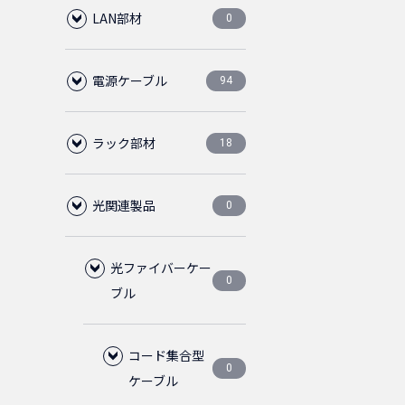
LAN部材
0
電源ケーブル
LANケーブル
94
0
ラック部材
CAT6A
RJ45
C13ロック付電
18
0
0
56
源ケーブル
光関連製品
CAT6
LAN用ローゼット
ブランクパネル
プラグ
0
0
0
4
0
その他、電源ケ
C14
28
38
ーブル
CAT6クロス
1ポート
ケーブルマネージ
光ファイバーケー
中継アダプタ
ツールレス
CAT6
0
0
0
0
4
2
0
ャー
ブル
50cm
5-15P
28
4
C13
14
CAT6スリム
2ポート
CAT6
ABS樹脂
ブーツ
1ピース
CAT5E
0
0
0
0
0
0
3
ABS樹脂
パネルビス
75cm
50cm
コード集合型
4
4
2
6
0
C14
ケーブル
C14
2
4
CAT6フラット
CAT5E
鉄製
保護カバー
2ピース
通常品
ノーマルタ
0
0
0
0
0
1
0