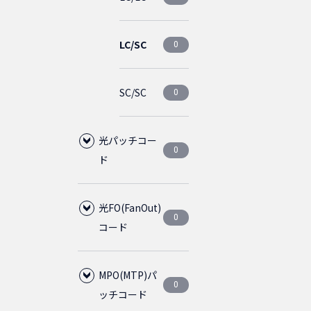
5m
4.5m
2
2
ライトグ
0
レー
SC/SC
LC/SC
0
0
SC/SC
0
光パッチコー
0
ド
光FO(FanOut)
単芯
0
0
コード
2芯
SM(シン
0
MPO(MTP)パ
4芯
グルモ
0
0
0
ッチコード
ード)
SM(シン