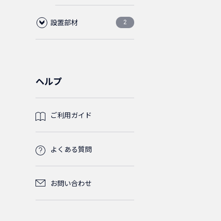
グルモ
SM(シン
0
設置部材
12芯
LC/LC
MM(マ
ード)
グルモ
0
0
0
2
ルチモ
ード)
0
ード)
フロアコンビネーショ
OM3
LC/SC
LC/LC
MM(マ
0
0
0
1
ン(レベル調整脚)
LC/OPEN
ルチモ
OM2
0
0
0
ヘルプ
ード)
OM2
0
OM4
SC/SC
LC/SC
0
0
0
ライナー
SC/OPEN
LC/OPEN
OM3
0
0
0
1
ご利用ガイド
LC/LC
OM2
0
0
SM(シングル
SC/SC
0
0
モード)
SC/OPEN
LC/OPEN
OM4
0
0
0
よくある質問
LC/SC
LC/LC
OM3
0
0
0
SC/OPEN
LC/OPEN
MM(マ
0
0
お問い合わせ
ルチモ
SC/SC
LC/SC
LC/LC
OM4
0
0
0
0
0
ード)
SC/OPEN
0
SC/SC
LC/SC
LC/LC
0
0
0