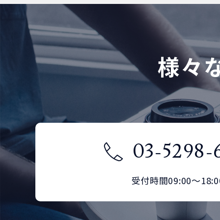
OM3
0
SC/SC
LC/SC
0
0
OM4
0
様々
SC/SC
0
03-5298-
受付時間09:00～18:0