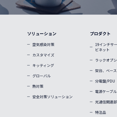
ソリューション
プロダクト
空気感染対策
19インチサ
ビネット
カスタマイズ
ラックオプシ
キッティング
架台、ベース
グローバル
分電盤/PDU
熱対策
電源ケーブル
安全対策ソリューション
光通信関連部
特注品