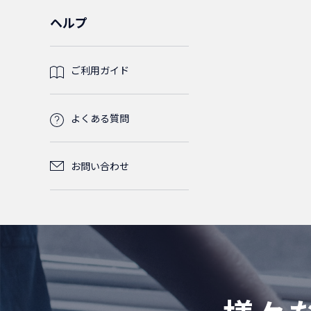
5m
4.5m
ン(レベル調整脚)
LC/OPEN
ード)
OM2
OM2
2
2
0
0
0
ライトグ
SC/SC
LC/SC
0
0
ヘルプ
0
OM4
レー
0
SC/SC
LC/SC
0
0
ライナー
SC/OPEN
LC/OPEN
OM3
LC/LC
OM2
0
0
0
0
0
1
SC/SC
0
ご利用ガイド
SM(シングル
SC/SC
0
0
モード)
SC/OPEN
LC/OPEN
OM4
LC/SC
LC/LC
OM3
0
0
0
0
0
0
よくある質問
SC/OPEN
LC/OPEN
MM(マ
SC/SC
LC/SC
LC/LC
OM4
0
0
0
0
0
0
お問い合わせ
ルチモ
0
ード)
SC/OPEN
SC/SC
LC/SC
LC/LC
0
0
0
0
OM3
0
SC/SC
LC/SC
0
0
OM4
0
SC/SC
0