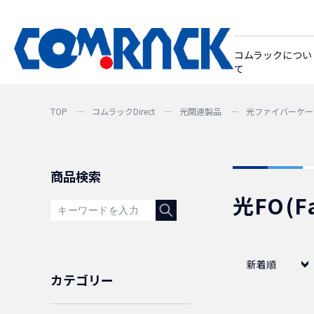
コムラックについ
て
TOP
コムラックDirect
光関連製品
光ファイバーケー
商品検索
光FO(F
新着順
カテゴリー