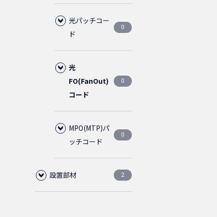
M5
ケージナット
1m
75cm
イプ
4
4
5
2
C19
光パッチコー
2m
C20
C19
2芯
16
2
2
2
0
ホワイト
CAT5E
ダストカバー
3ピース
金メッキ
0
0
0
0
0
0
ド
ケーブルタイ
M6
M5
1.5m
1m
スリムタイ
直径
4
4
1
1
2
0
0
C15
1.5m
1.5m
プ
L6-20P
C15
C20
5.5mm
SM(シン
2
2
2
2
6
4
CAT5Eクロス
ライトブルー
ブラック
アーチラッチ
0
0
0
0
光
単芯
グルモ
0
0
ケーブルタイベース
M6
2m
1.5m
4
4
1
1
FO(FanOut)
ード)
0
2.5m
2m
1.5m
5-15P
L6-15P
L6-20P
ライトグ
直径
直径
2
8
1
2
2
1
CAT5E(STP)
ライトグレー
コード
0
0
0
0
0
2芯
ブルー
6.0mm
5.5mm
SM(シン
0
LED照明
3m
2m
4
4
1
LC/LC
OM2
グルモ
0
0
0
2m
3m
3m
2.5m
2m
L6-20P
5-15P
2
1
2
2
4
1
3
MPO(MTP)パ
4芯
ード)
0
ライトグ
ライトブ
ライトブ
直径
SM(シン
0
マウントタイプ
5m
3m
ッチコード
4
4
1
0
0
0
0
レー
ルー
ルー
LC/SC
LC/LC
6.0mm
OM3
グルモ
0
0
0
0
2.5m
5m
2.4m
2m
L6-30P
2
2
2
4
1
LC/LC
MM(マ
ード)
SM(シン
0
5m
設置部材
12芯
ルチモ
グルモ
4
0
0
0
2
ライトグ
ライトグ
ライトブ
SC/SC
LC/SC
LC/LC
OM4
0
0
0
0
3.5m
4.5m
3.6m
2.5m
ード)
ード)
2
2
2
2
0
0
0
レー
レー
ルー
LC/SC
LC/LC
MM(マ
0
0
フロアコンビネーショ
OM3
ルチモ
0
0
SC/SC
LC/SC
LC/LC
0
0
0
1