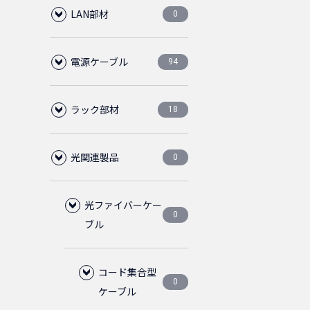
LAN部材
0
電源ケーブル
LANケーブル
94
0
ラック部材
CAT6A
RJ45
C13ロック付電
18
0
0
56
源ケーブル
光関連製品
CAT6
LAN用ローゼット
ブランクパネル
プラグ
0
0
0
4
0
その他、電源ケ
C14
28
38
ーブル
CAT6クロス
1ポート
ケーブルマネージ
光ファイバーケー
中継アダプタ
ツールレス
CAT6
0
0
0
0
4
2
0
ャー
ブル
50cm
5-15P
28
4
C13
14
CAT6スリム
2ポート
CAT6
ABS樹脂
ブーツ
1ピース
CAT5E
0
0
0
0
0
0
3
ABS樹脂
パネルビス
75cm
50cm
コード集合型
4
4
2
6
0
C14
ケーブル
C14
2
4
CAT6フラット
CAT5E
鉄製
保護カバー
2ピース
通常品
ノーマルタ
0
0
0
0
0
1
0