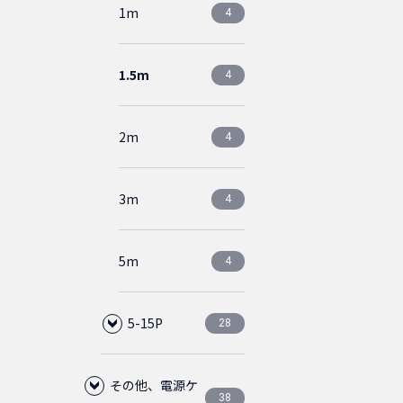
1m
イプ
4
ホワイト
CAT5E
ダストカバー
3ピース
金メッキ
0
0
0
0
0
1.5m
スリムタイ
直径
4
0
0
プ
5.5mm
CAT5Eクロス
ライトブルー
ブラック
アーチラッチ
0
0
0
0
2m
4
ライトグ
直径
直径
CAT5E(STP)
ライトグレー
0
0
0
0
0
ブルー
6.0mm
5.5mm
3m
4
ライトグ
ライトブ
ライトブ
直径
5m
4
0
0
0
0
レー
ルー
ルー
6.0mm
5-15P
28
ライトグ
ライトグ
ライトブ
0
0
0
レー
レー
ルー
その他、電源ケ
50cm
4
38