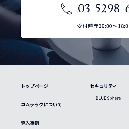
SM(シングル
SC/SC
0
03-5298-
0
モード)
SC/OPEN
LC/OPEN
OM4
0
0
0
SC/SC
0
LC/SC
LC/LC
OM3
0
0
0
受付時間09:00～18:0
SC/OPEN
LC/OPEN
MM(マ
0
0
ルチモ
SC/SC
LC/SC
LC/LC
OM4
0
0
0
0
0
ード)
SC/OPEN
0
SC/SC
LC/SC
LC/LC
0
0
0
OM3
0
SC/SC
LC/SC
0
0
トップページ
セキュリティ
OM4
0
BLUE Sphere
SC/SC
0
コムラックについて
導入事例