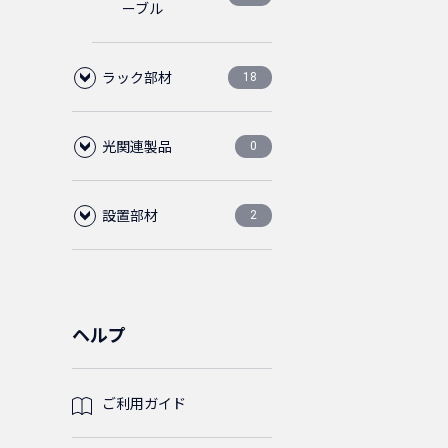
ーブル
ライトグ
0
75cm
レー
4
ラック部材
C13
14
18
1m
4
光関連製品
ブランクパネル
C14
C14
2
4
4
0
1.5m
4
設置部材
ケーブルマネージ
光ファイバーケー
ツールレス
2m
C20
C19
2
2
2
4
2
2
0
ャー
ブル
2m
4
フロアコンビネーショ
ABS樹脂
1.5m
1.5m
L6-20P
C15
2
2
2
2
3
1
ン(レベル調整脚)
ABS樹脂
パネルビス
コード集合型
2
6
3m
4
0
ヘルプ
ケーブル
鉄製
C19
2.5m
2m
5-15P
16
2
8
1
1
ライナー
M5
ケージナット
5
2
1
5m
4
ご利用ガイド
光パッチコー
2芯
0
C15
2m
3m
C20
2
1
6
4
0
ド