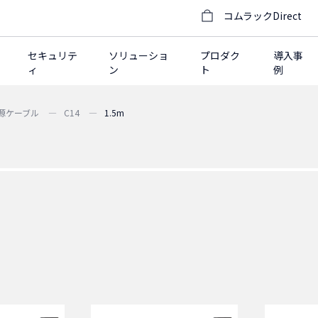
コムラックDirect
セキュリテ
ソリューショ
プロダク
導入事
ィ
ン
ト
例
電源ケーブル
C14
1.5m