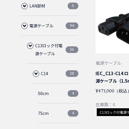
LAN部材
0
電源ケーブル
LANケーブル
94
0
CAT6A
RJ45
C13ロック付電
0
0
56
源ケーブル
電源ケーブル
CAT6
LAN用ローゼット
プラグ
0
0
0
IEC_C13-C1
C14
28
源ケーブル（1.5
CAT6クロス
1ポート
中継アダプタ
CAT6
0
0
0
0
¥473,000（税込
50cm
4
在庫数：0
CAT6スリム
2ポート
CAT6
ブーツ
1ピース
CAT5E
0
0
0
0
0
0
C13ロック付電源
75cm
4
CAT6フラット
CAT5E
保護カバー
2ピース
通常品
ノーマルタ
0
0
0
0
0
0