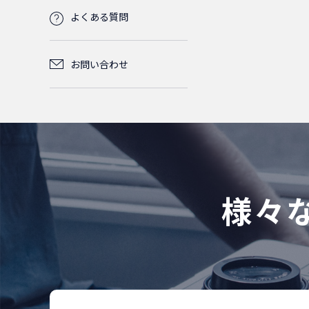
ケーブルタイ
M6
M5
1
1
2
よくある質問
SM(シン
2.5m
1.5m
L6-15P
L6-20P
2
2
2
1
光FO(FanOut)
単芯
グルモ
0
0
ケーブルタイベース
M6
1
1
0
コード
ード)
お問い合わせ
3.5m
3m
2.5m
2m
L6-20P
5-15P
2
2
2
4
1
3
2芯
SM(シン
0
LED照明
1
MPO(MTP)パ
4芯
LC/LC
OM2
グルモ
0
0
0
0
0
5m
5m
2.4m
2m
L6-30P
ッチコード
ード)
2
2
2
4
1
SM(シン
マウントタイプ
1
LC/SC
LC/LC
OM3
グルモ
SM(シン
0
0
0
0
4.5m
3.6m
2.5m
12芯
LC/LC
MM(マ
ード)
グルモ
2
2
2
0
0
0
ルチモ
ード)
様々
0
SC/SC
LC/SC
LC/LC
OM4
0
0
0
0
ード)
4.5m
OM3
LC/SC
LC/LC
MM(マ
2
0
0
0
LC/OPEN
ルチモ
OM2
0
0
0
SC/SC
LC/SC
LC/LC
0
0
0
ード)
OM2
0
OM4
SC/SC
LC/SC
0
0
0
SC/OPEN
LC/OPEN
OM3
0
0
0
SC/SC
LC/SC
0
0
LC/LC
OM2
0
0