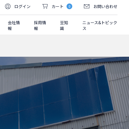
ログイン
カート
お問い合わせ
0
会社情
採用情
豆知
ニュース&トピック
報
報
識
ス