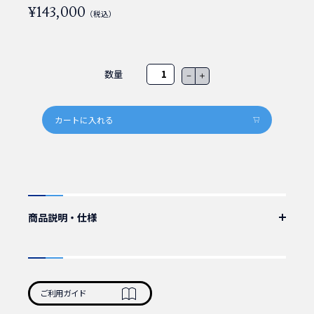
¥143,000
（税込）
数量
－
＋
商品説明・仕様
IEC60320_C19-NEMA-L6-30P電源ケーブル(3.6m)
国内用、250V15A
ケーブル：VCTF3×2.0mmSQ 3.6m
カラー：黒
ご利用ガイド
認証：PSE