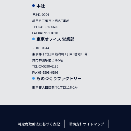
本社
〒341-0004
埼玉県三郷市上彦名7番地
TEL 048-950-6600
FAX 048-959-0820
東京オフィス 営業部
〒101-0044
東京都千代田区鍛冶町1丁目6番地15号
井門神田駅前ビル5階
TEL 03-5298-6185
FAX 03-5298-6186
ものづくりファクトリー
東京都大田区荻中1丁目11番1号
特定商取引法に基づく表記
環境方針
サイトマップ