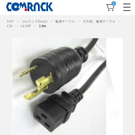
0
TOP
コムラックDirect
電源ケーブル
その他、電源ケーブル
C19
L6-30P
3.6m