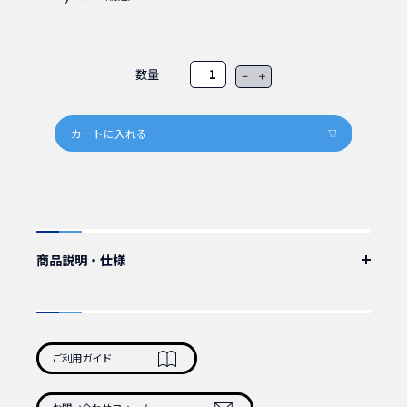
数量
－
＋
商品説明・仕様
IEC60320_C19-NEMA-L6-30P電源ケーブル(3.6m)
国内用、250V15A
ケーブル：VCTF3×2.0mmSQ 3.6m
カラー：黒
ご利用ガイド
認証：PSE
定格：250V/15A