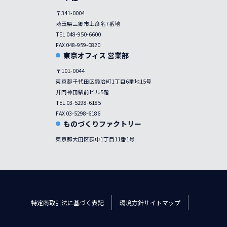
〒341-0004
埼玉県三郷市上彦名7番地
TEL 048-950-6600
FAX 048-959-0820
東京オフィス 営業部
〒101-0044
東京都千代田区鍛冶町1丁目6番地15号
井門神田駅前ビル5階
TEL 03-5298-6185
FAX 03-5298-6186
ものづくりファクトリー
東京都大田区荻中1丁目11番1号
特定商取引法に基づく表記
環境方針
サイトマップ