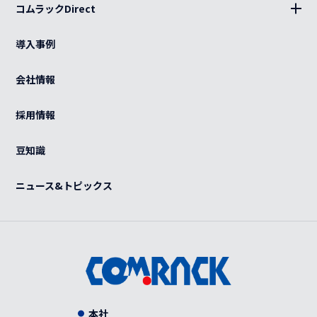
分電盤
コムラックDirect
キッティング
ログイン
光部材
熱対策
導入事例
カート
ケーブル（電源・光・LAN）
BCP
ご利用ガイド
会社情報
特注品
グローバル
よくある質問
OEM
採用情報
カスタマイズ
紫外線滅菌装置
感染症対策
豆知識
事例
ニュース&トピックス
本社