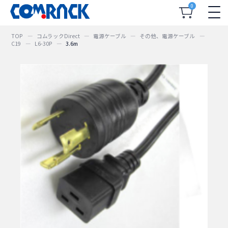
0
TOP
コムラックDirect
電源ケーブル
その他、電源ケーブル
C19
L6-30P
3.6m