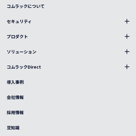
コムラックについて
セキュリティ
BLUE Sphere
プロダクト
19インチラック、部材
ソリューション
キャビネット、部材
設置
分電盤
コムラックDirect
キッティング
ログイン
光部材
熱対策
導入事例
カート
ケーブル（電源・光・LAN）
BCP
ご利用ガイド
会社情報
特注品
グローバル
よくある質問
OEM
採用情報
カスタマイズ
紫外線滅菌装置
感染症対策
豆知識