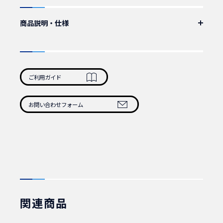
商品説明・仕様
IEC60320_C13-C14 抜け止めロック付き電源ケーブル。
累計販売数15万本突破。
サーバ、ネットワーク機器など重要機器の抜け止め防止に最適です。
ケーブル：VCTF 3C×1.25mmSQ 1m
ご利用ガイド
カラー：黒
認証：PSE
定格：250V12A
お問い合わせフォーム
重量：135g/本
1本 商品番号：100200
10本 商品番号：100210
50本 商品番号：100220
100本 商品番号：100230
関連商品