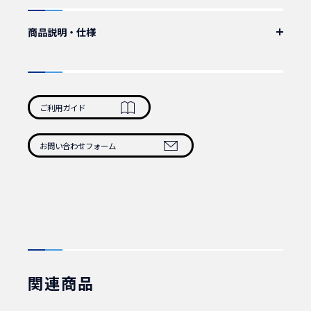
商品説明・仕様
IEC60320_C13-C14 抜け止めロック付き電源ケーブル。
累計販売数15万本突破。
サーバ、ネットワーク機器など重要機器の抜け止め防止に最適です。
ケーブル：VCTF 3C×1.25mmSQ 2m
ご利用ガイド
カラー：黒
認証：PSE
定格：250V12A
お問い合わせフォーム
重量：232g/本
1本 商品番号：100400
10本 商品番号：100410
50本 商品番号：100420
100本 商品番号：100430
関連商品