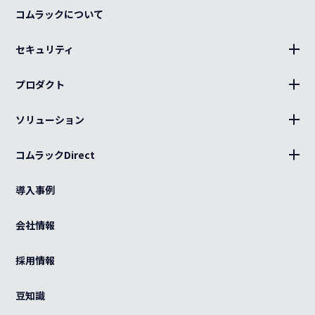
コムラックについて
セキュリティ
BLUE Sphere
プロダクト
19インチラック、部材
ソリューション
キャビネット、部材
設置
分電盤
コムラックDirect
キッティング
ログイン
光部材
熱対策
導入事例
カート
ケーブル（電源・光・LAN）
BCP
ご利用ガイド
会社情報
特注品
グローバル
よくある質問
OEM
採用情報
カスタマイズ
紫外線滅菌装置
感染症対策
豆知識