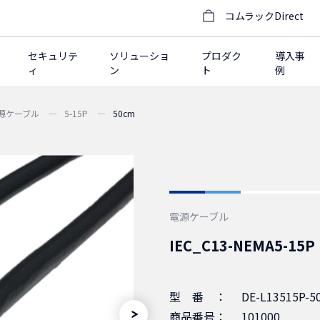
コムラックDirect
セキュリテ
ソリューショ
プロダク
導入事
ィ
ン
ト
例
電源ケーブル
5-15P
50cm
電源ケーブル
IEC_C13-NEMA5
型番：
DE-L13515P-5
商品番号：
101000