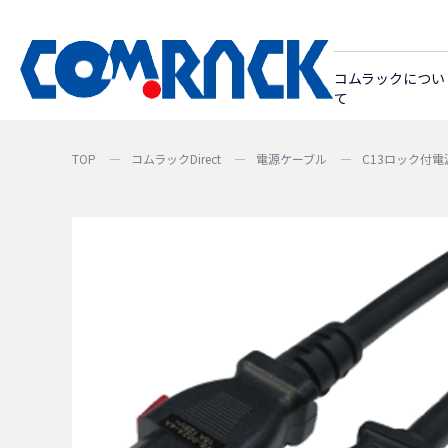
コムラックについ
て
TOP
コムラックDirect
電源ケーブル
C13ロック付