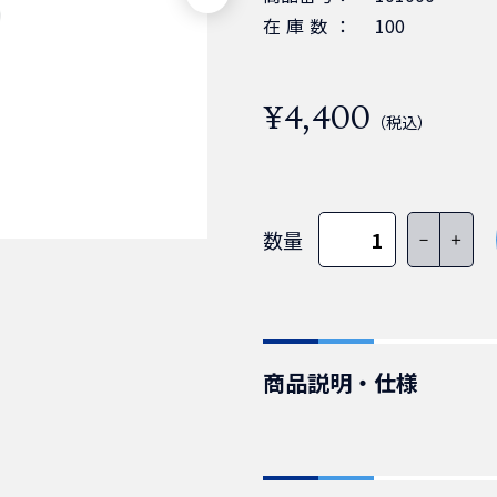
在庫数：
100
¥4,400
（税込）
数量
－
＋
商品説明・仕様
IEC60320_C13-NEMA5
累計販売数15万本突破。