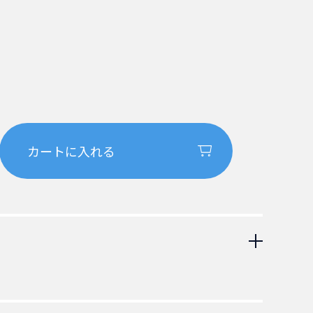
-15P 抜け止めロック付き電源ケーブル。