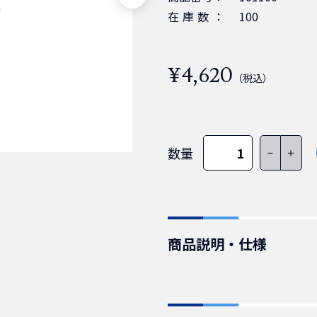
在庫数：
100
¥4,620
（税込）
数量
－
＋
商品説明・仕様
IEC60320_C13-NEMA5
累計販売数15万本突破。