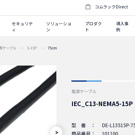
コムラックDirect
セキュリテ
ソリューショ
プロダク
導入事
ィ
ン
ト
例
電源ケーブル
5-15P
75cm
電源ケーブル
IEC_C13-NEMA5
型番：
DE-L13515P-7
商品番号：
101100