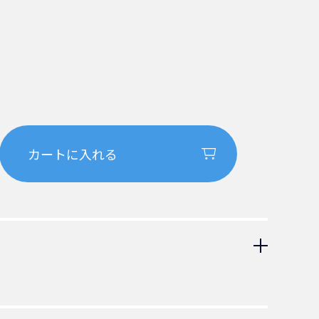
-15P 抜け止めロック付き電源ケーブル。