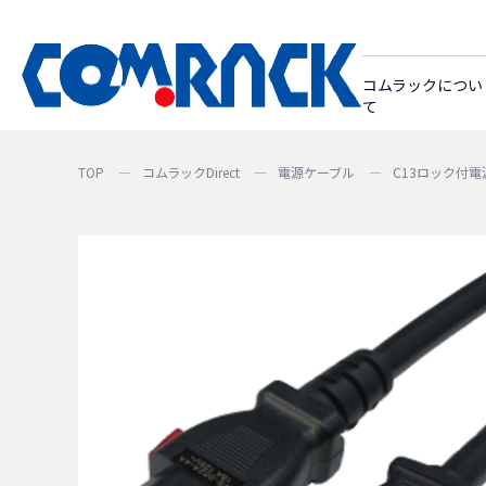
コムラックについ
て
TOP
コムラックDirect
電源ケーブル
C13ロック付