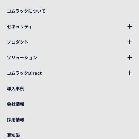
コムラックについて
セキュリティ
BLUE Sphere
プロダクト
19インチラック、部材
ソリューション
キャビネット、部材
設置
分電盤
コムラックDirect
キッティング
ログイン
光部材
熱対策
導入事例
カート
ケーブル（電源・光・LAN）
BCP
ご利用ガイド
会社情報
特注品
グローバル
よくある質問
OEM
採用情報
カスタマイズ
紫外線滅菌装置
感染症対策
豆知識