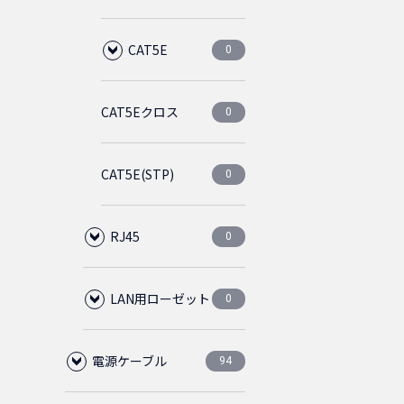
CAT5E
0
CAT5Eクロス
ライトブルー
0
0
CAT5E(STP)
ライトグレー
0
0
RJ45
0
LAN用ローゼット
プラグ
0
0
電源ケーブル
1ポート
中継アダプタ
CAT6
94
0
0
0