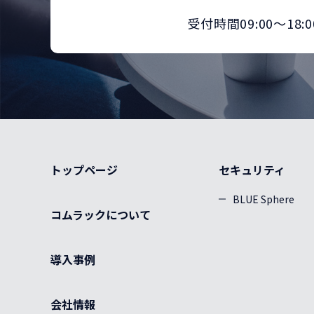
LC/SC
LC/LC
OM3
0
0
0
受付時間09:00～18:0
SC/OPEN
LC/OPEN
MM(マ
0
0
ルチモ
SC/SC
LC/SC
LC/LC
OM4
0
0
0
0
0
ード)
SC/OPEN
0
SC/SC
LC/SC
LC/LC
0
0
0
OM3
0
SC/SC
LC/SC
0
0
トップページ
セキュリティ
OM4
0
BLUE Sphere
SC/SC
0
コムラックについて
導入事例
会社情報