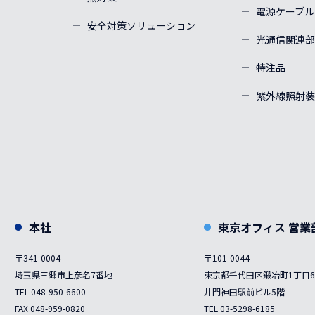
電源ケーブル
安全対策ソリューション
光通信関連部
特注品
紫外線照射装
本社
東京オフィス 営業
〒341-0004
〒101-0044
埼玉県三郷市上彦名7番地
東京都千代田区鍛冶町1丁目6
TEL 048-950-6600
井門神田駅前ビル5階
FAX 048-959-0820
TEL 03-5298-6185