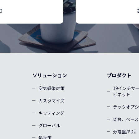
0
ソリューション
プロダクト
空気感染対策
19インチサ
ビネット
カスタマイズ
ラックオプシ
キッティング
架台、ベース
グローバル
分電盤/PDU
熱対策