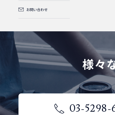
光FO(FanOut)
単芯
グルモ
0
0
ケーブルタイベース
M6
2m
1.5m
4
4
1
1
0
コード
ライトグ
ライトグ
ライトブ
ード)
お問い合わせ
2.5m
2m
1.5m
5-15P
L6-15P
L6-20P
2
8
1
2
2
1
0
0
0
レー
レー
ルー
2芯
SM(シン
0
LED照明
3m
2m
4
4
1
MPO(MTP)パ
4芯
LC/LC
OM2
グルモ
0
0
0
0
2m
3m
3m
2.5m
2m
L6-20P
5-15P
2
1
2
2
4
1
3
0
ッチコード
ライトグ
ード)
SM(シン
0
マウントタイプ
5m
3m
レー
4
4
1
LC/SC
LC/LC
OM3
グルモ
SM(シン
0
0
0
0
2.5m
5m
2.4m
2m
L6-30P
2
2
2
4
1
12芯
LC/LC
MM(マ
ード)
グルモ
0
0
0
5m
ルチモ
ード)
4
様々
0
SC/SC
LC/SC
LC/LC
OM4
0
0
0
0
3.5m
4.5m
3.6m
2.5m
ード)
2
2
2
2
OM3
LC/SC
LC/LC
MM(マ
0
0
0
LC/OPEN
ルチモ
OM2
0
0
0
SC/SC
LC/SC
LC/LC
0
0
0
5m
4.5m
ード)
OM2
2
2
0
OM4
SC/SC
LC/SC
0
0
0
SC/OPEN
LC/OPEN
OM3
0
0
0
SC/SC
LC/SC
0
0
LC/LC
OM2
0
0
SM(シングル
SC/SC
0
03-5298-
0
モード)
SC/OPEN
LC/OPEN
OM4
0
0
0
SC/SC
0