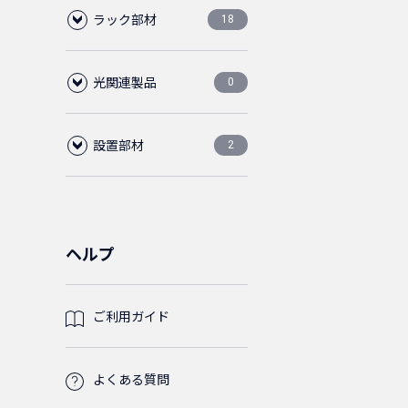
ラック部材
2ポート
C13ロック付電
CAT6
ブーツ
1ピース
CAT5E
18
0
0
0
0
0
56
源ケーブル
光関連製品
ブランクパネル
CAT5E
保護カバー
2ピース
通常品
ノーマルタ
0
0
0
0
4
0
0
その他、電源ケ
C14
イプ
28
38
ーブル
設置部材
ケーブルマネージ
光ファイバーケー
ホワイト
ダストカバー
ツールレス
3ピース
金メッキ
0
0
0
0
4
2
2
0
ャー
ブル
50cm
5-15P
スリムタイ
直径
28
4
0
0
C13
プ
5.5mm
14
フロアコンビネーショ
ブラック
ABS樹脂
アーチラッチ
0
0
3
1
ン(レベル調整脚)
ABS樹脂
パネルビス
75cm
50cm
コード集合型
4
4
2
6
0
ヘルプ
C14
ケーブル
C14
ライトグ
直径
直径
2
4
鉄製
1
0
0
0
ブルー
6.0mm
5.5mm
ライナー
M5
ケージナット
1m
75cm
4
4
5
2
1
ご利用ガイド
C19
光パッチコー
2m
C20
C19
2芯
16
2
2
2
0
0
ド
ライトグ
ライトブ
ライトブ
直径
ケーブルタイ
M6
M5
1.5m
1m
4
4
1
1
2
0
0
0
0
レー
ルー
ルー
6.0mm
よくある質問
C15
1.5m
1.5m
L6-20P
C15
C20
SM(シン
2
2
2
2
6
4