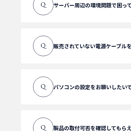
サーバー周辺の環境問題で困っ
Q
ナントカします！ので、営業部
販売されていない電源ケーブル
Q
A
お問い合わせへ
作成出来るかお調べ致しますの
パソコンの設定をお願いしたい
Q
A
お問い合わせへ
キッティングサービスも請け負
製品の取付可否を確認してもら
Q
A