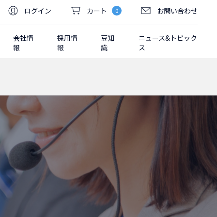
ログイン
カート
お問い合わせ
0
会社情
採用情
豆知
ニュース&トピック
報
報
識
ス