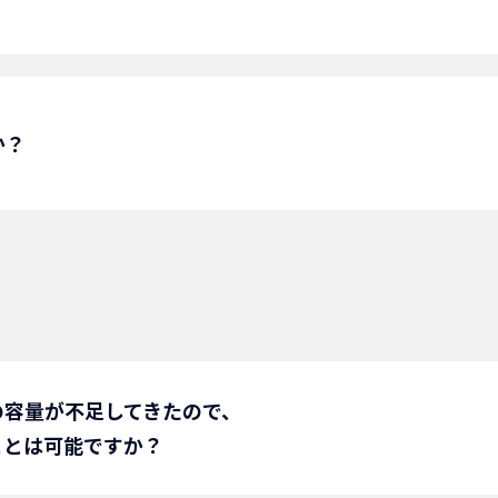
、営業部にご相談願います。
か？
の容量が不足してきたので、
ことは可能ですか？