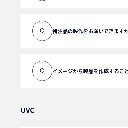
特注品のページに過去製作品を
特注品の製作をお願いできます
Q
A
特注品へ
検討可能ですので、営業部にご
イメージから製品を作成するこ
Q
A
お問い合わせへ
イメージから製作可能です。
営業にて仕様の確認をさせて頂
UVC
A