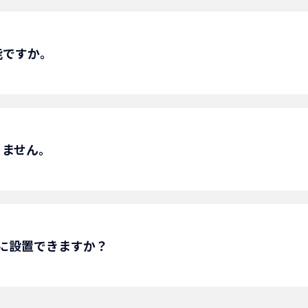
ことになるかと思いますので、現地確認の上検討を致し
能ですか。
替え費用が発生致します。
りません。
が出来ますので、現地調査にて搬入ルートを確認致しま
に設置できますか？