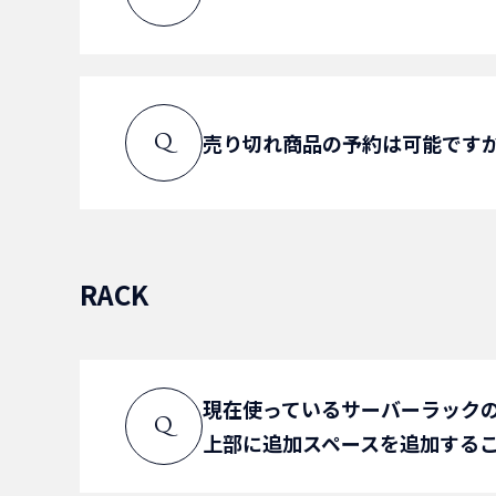
お問い合わせへ
現地調査にて確認致しますので
売り切れ商品の予約は可能です
Q
A
お問い合わせへ
入荷前の事前確保は可能です。
営業部にご相談願います。
RACK
A
お問い合わせへ
現在使っているサーバーラック
Q
上部に追加スペースを追加する