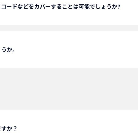
ご覧ください。
、コードなどをカバーすることは可能でしょうか?
ておりますので、営業部にご相談願います。
ょうか。
。
、可能な限り即納対応致します。
ますか？