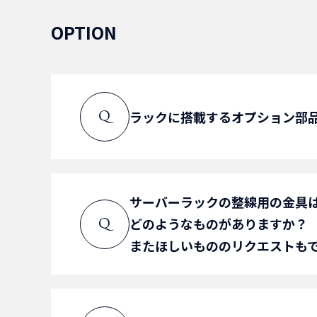
設置可能です。
A
OPTION
詳しい設置方法につきましては
ラックに搭載するオプション部
Q
搭載製品のご提案を致しますの
サーバーラックの整線用の金具
A
どのようなものがありますか？
Q
お問い合わせへ
またほしいもののリクエストも
整線金具は、ラックのオプショ