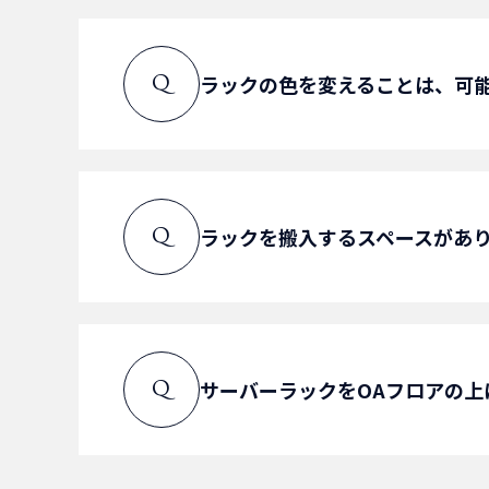
A
上部に追加でラックを搭載する
ラックの色を変えることは、可
Q
変更可能です。
A
標準色以外の場合は、別途塗り
ラックを搬入するスペースがあ
Q
A
ラックは分解して納品すること
サーバーラックをOAフロアの上
Q