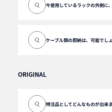
種類につきましては、こちらを
今使用しているラックの外側に
Q
特注にてリクエストも受け付け
A
お問い合わせへ
対応可能です。
現地確認の上検討を致します。
ケーブル類の即納は、可能でし
Q
A
お問い合わせへ
在庫ケーブルは、即納可能です
在庫外ケーブルにつきましては
ORIGINAL
A
お問い合わせへ
特注品としてどんなものが出来
Q