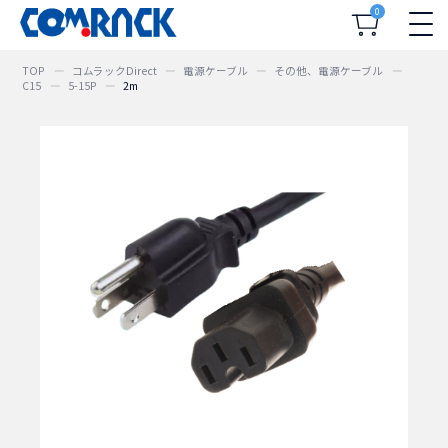
0
TOP
コムラックDirect
電源ケーブル
その他、電源ケーブル
C15
5-15P
2m