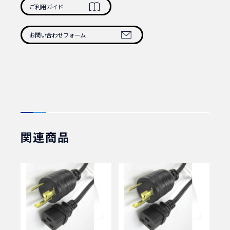
国内用、125V12A
ご利用ガイド
ケーブル：丸型3芯非鉛ﾌﾚｷｼﾌﾞﾙｺｰﾄﾞ
3C×1.5mmSQ 2m
カラー：黒
お問い合わせフォーム
認証：PSE、UL
定格：125V/12A
1本 商品番号：111200
→111300
関連商品