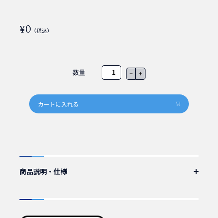
¥0
（税込）
数量
－
＋
商品説明・仕様
※この商品は取扱終了しました。代替品は商品番号 111300 となりま
す。
IEC60320_C15-NEMA 5-15P電源ケーブル（2m)