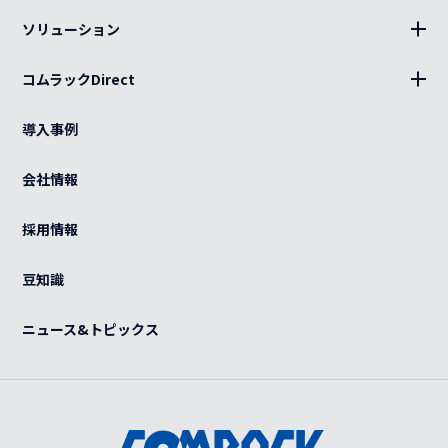
ソリューション
キャビネット、部材
設置
分電盤
コムラックDirect
キッティング
ログイン
光部材
熱対策
導入事例
カート
ケーブル（電源・光・LAN）
BCP
ご利用ガイド
会社情報
特注品
グローバル
よくある質問
OEM
採用情報
カスタマイズ
紫外線滅菌装置
感染症対策
豆知識
事例
ニュース&トピックス