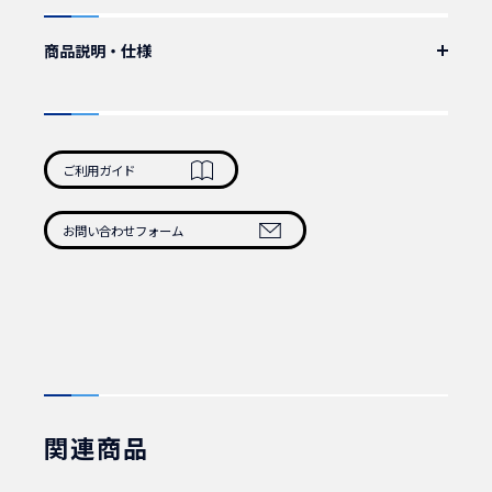
商品説明・仕様
IEC60320_C13-C14 抜け止めロック付き電源ケーブル。
累計販売数15万本突破。
サーバ、ネットワーク機器など重要機器の抜け止め防止に最適です。
ケーブル：VCTF 3C×1.25mmSQ 75cm
ご利用ガイド
カラー：黒
認証：PSE
定格：250V12A
お問い合わせフォーム
重量：110g/本
1本 商品番号：100100
10本 商品番号：100110
50本 商品番号：100120
100本 商品番号：100130
関連商品