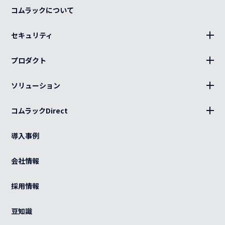
コムラックについて
セキュリティ
BLUE Sphere
プロダクト
19インチラック、部材
ソリューション
キャビネット、部材
設置
分電盤
コムラックDirect
キッティング
ログイン
光部材
熱対策
導入事例
カート
ケーブル（電源・光・LAN）
BCP
ご利用ガイド
会社情報
特注品
グローバル
よくある質問
OEM
採用情報
カスタマイズ
紫外線滅菌装置
感染症対策
豆知識