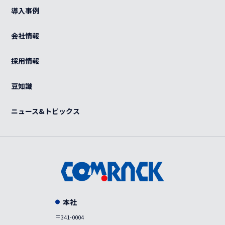
光部材
熱対策
導入事例
カート
ケーブル（電源・光・LAN）
BCP
ご利用ガイド
会社情報
特注品
グローバル
よくある質問
OEM
採用情報
カスタマイズ
紫外線滅菌装置
感染症対策
豆知識
事例
ニュース&トピックス
本社
〒341-0004