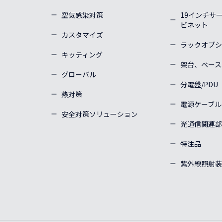
空気感染対策
19インチサ
ビネット
カスタマイズ
ラックオプシ
キッティング
架台、ベース
グローバル
分電盤/PDU
熱対策
電源ケーブル
安全対策ソリューション
光通信関連部
特注品
紫外線照射装