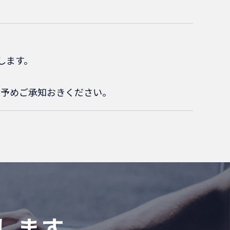
します。
。
、予めご承知おきください。
します